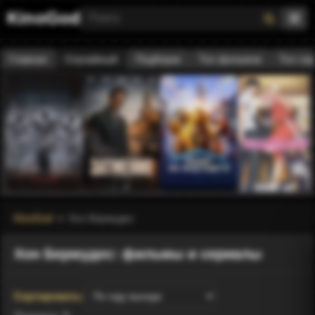
KinoGod
Главная
Случайный
Подборки
Топ фильмов
Топ се
KinoGod
Хон Бермудес
Хон Бермудес: фильмы и сериалы
Сортировать: